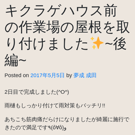
キクラゲハウス前
の作業場の屋根を取
り付けました
~後
編~
Posted on
2017年5月5日
by
夢成 成田
2日目で完成しました(^O^)
雨樋もしっかり付けて雨対策もバッチリ!!
あちこち筋肉痛だらけになりましたが綺麗に施行で
きたので満足です٩(ỏ∀ỏ)و