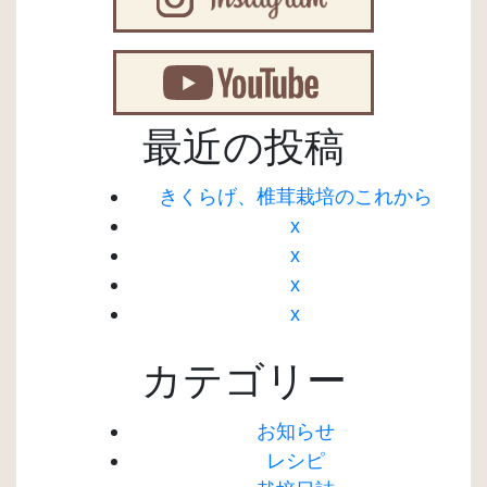
最近の投稿
きくらげ、椎茸栽培のこれから
x
x
x
x
カテゴリー
お知らせ
レシピ