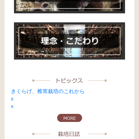
ー
シ
ョ
ン
きくらげ、椎茸栽培のこれから
x
x