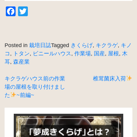
Facebook
Twitter
Posted in
栽培日誌
Tagged
きくらげ
,
キクラゲ
,
キノ
コ
,
トタン
,
ビニールハウス
,
作業場
,
国産
,
屋根
,
木
耳
,
森産業
投
キクラゲハウス前の作業
椎茸菌床入荷
場の屋根を取り付けまし
稿
た
~前編~
ナ
ビ
ゲ