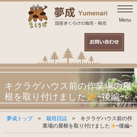
Skip
toggl
to
content
Menu
キクラゲハウス前の作業場の屋
根を取り付けました
~後編~
夢成トップ
>
栽培日誌
>
キクラゲハウス前の作
業場の屋根を取り付けました
~後編~