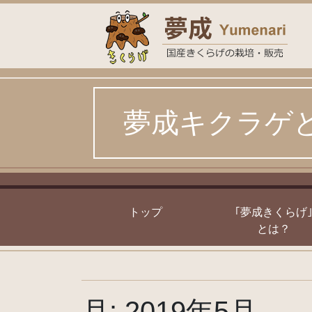
Skip
to
content
夢成キクラゲ
トップ
｢夢成きくらげ
とは？
月:
2019年5月