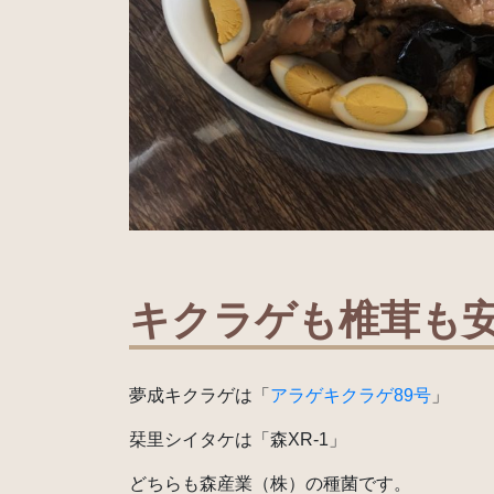
キクラゲも椎茸も
夢成キクラゲは「
アラゲキクラゲ89号
」
栞里シイタケは「森XR-1」
どちらも森産業（株）の種菌です。