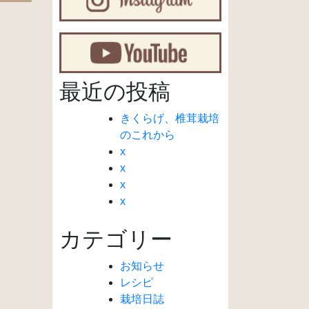
最近の投稿
きくらげ、椎茸栽培
のこれから
x
x
x
x
カテゴリー
お知らせ
レシピ
栽培日誌