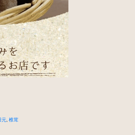
羽元
,
椎茸