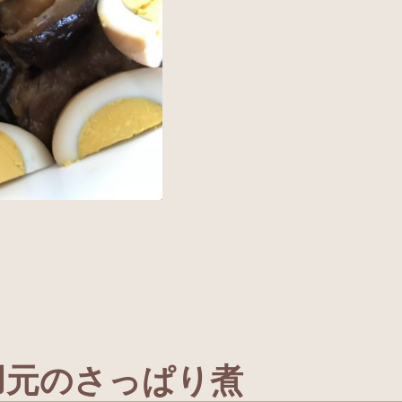
。
羽元のさっぱり煮