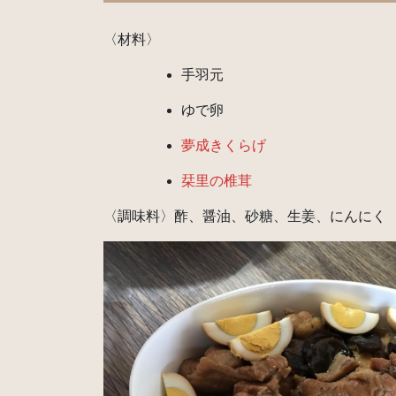
〈材料〉
手羽元
ゆで卵
夢成きくらげ
栞里の椎茸
〈調味料〉酢、醤油、砂糖、生姜、にんにく