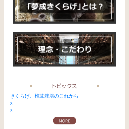
ゲ
ー
シ
ョ
ン
きくらげ、椎茸栽培のこれから
x
x