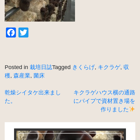
Facebook
Twitter
Posted in
栽培日誌
Tagged
きくらげ
,
キクラゲ
,
収
穫
,
森産業
,
菌床
投
乾燥シイタケ出来まし
キクラゲハウス横の通路
た。
にパイプで資材置き場を
稿
作りました
ナ
ビ