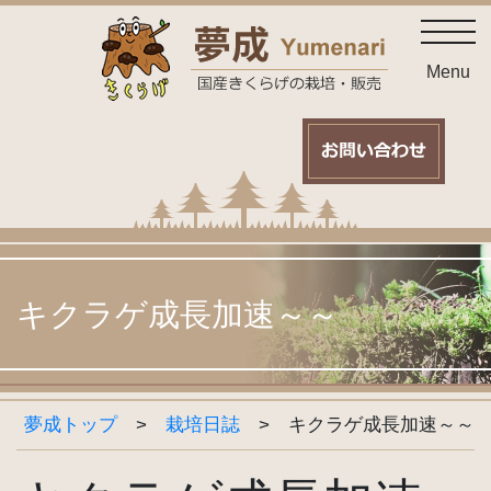
Skip
toggl
to
content
Menu
キクラゲ成長加速～～
夢成トップ
>
栽培日誌
>
キクラゲ成長加速～～