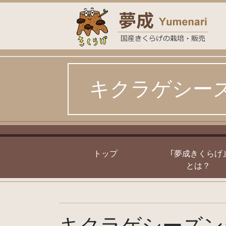
Skip
to
content
キクラゲシー
トップ
｢夢成きくらげ
とは？
キクラゲシーズン