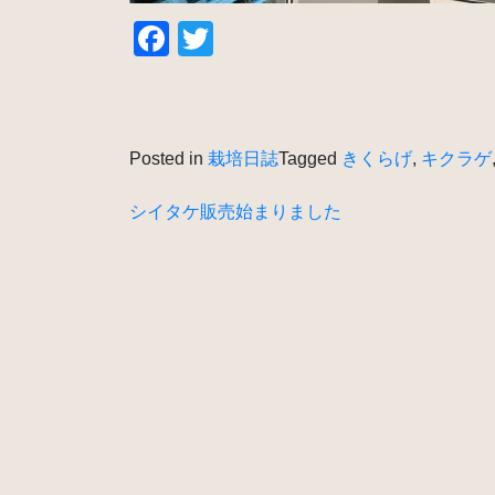
Facebook
Twitter
Posted in
栽培日誌
Tagged
きくらげ
,
キクラゲ
投
シイタケ販売始まりました
稿
ナ
ビ
ゲ
ー
シ