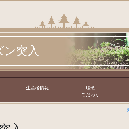
ズン突入
｣
生産者情報
理念
こだわり
突入