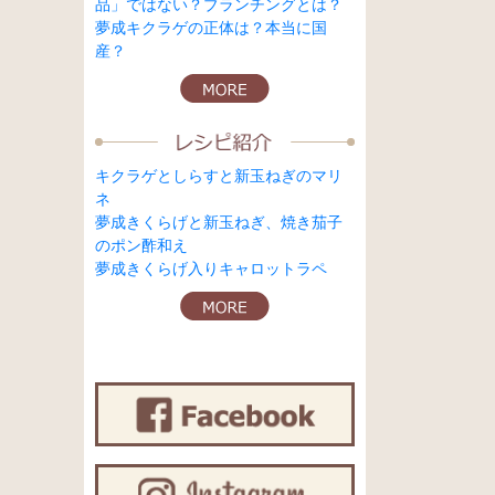
品」ではない？ブランチングとは？
夢成キクラゲの正体は？本当に国
産？
キクラゲとしらすと新玉ねぎのマリ
ネ
夢成きくらげと新玉ねぎ、焼き茄子
のポン酢和え
夢成きくらげ入りキャロットラペ