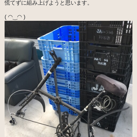
慌てずに組み上げようと思います。
( ◠‿◠ )