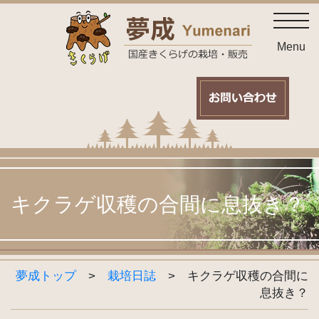
Skip
toggl
to
content
Menu
キクラゲ収穫の合間に息抜き？
夢成トップ
>
栽培日誌
>
キクラゲ収穫の合間に
息抜き？