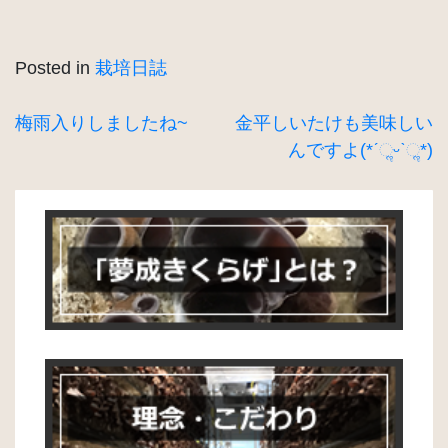
Posted in
栽培日誌
投
梅雨入りしましたね~
金平しいたけも美味しい
んですよ(*ˊૢᵕˋૢ*)
稿
ナ
ビ
ゲ
ー
シ
ョ