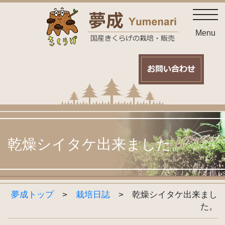
Skip
toggl
to
content
Menu
乾燥シイタケ出来ました。
夢成トップ
>
栽培日誌
>
乾燥シイタケ出来まし
た。