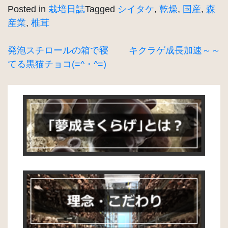
Posted in
栽培日誌
Tagged
シイタケ
,
乾燥
,
国産
,
森
産業
,
椎茸
投
発泡スチロールの箱で寝
キクラゲ成長加速～～
てる黒猫チョコ(=^・^=)
稿
ナ
ビ
ゲ
ー
シ
ョ