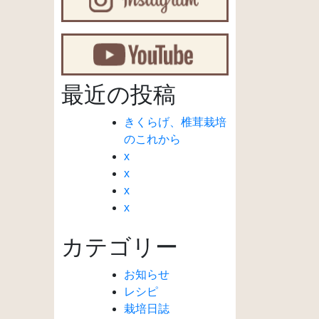
最近の投稿
きくらげ、椎茸栽培
のこれから
x
x
x
x
カテゴリー
お知らせ
レシピ
栽培日誌