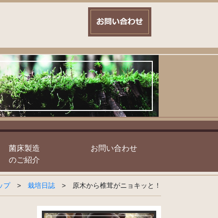
菌床製造
お問い合わせ
のご紹介
ップ
>
栽培日誌
>
原木から椎茸がニョキッと！