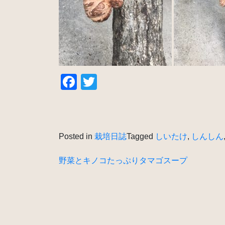
Facebook
Twitter
Posted in
栽培日誌
Tagged
しいたけ
,
しんしん
投
野菜とキノコたっぷりタマゴスープ
稿
ナ
ビ