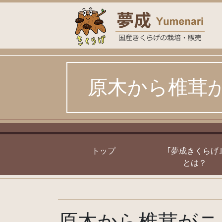
Skip
to
content
原木から椎茸
トップ
｢夢成きくらげ
とは？
原木から椎茸がニ