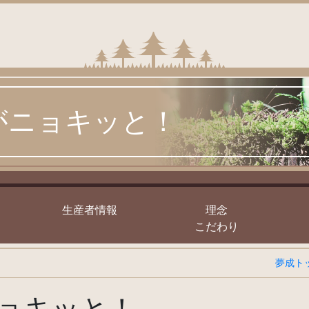
がニョキッと！
｣
生産者情報
理念
こだわり
夢成ト
ョキッと！