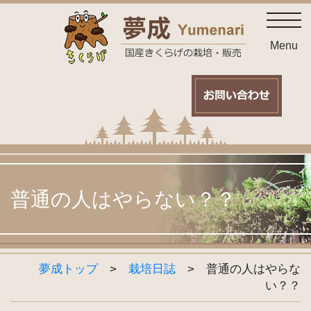
Skip
toggl
to
content
Menu
普通の人はやらない？？
夢成トップ
>
栽培日誌
>
普通の人はやらな
い？？