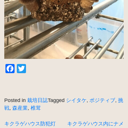
Facebook
Twitter
Posted in
栽培日誌
Tagged
シイタケ
,
ポジティブ
,
挑
戦
,
森産業
,
椎茸
投
キクラゲハウス防犯灯
キクラゲハウス内にナメ