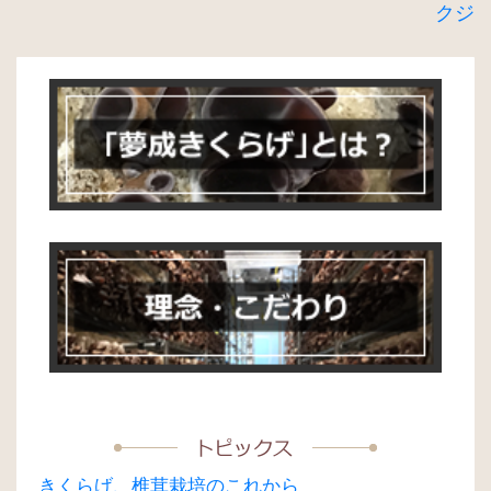
クジ
稿
ナ
ビ
ゲ
ー
シ
ョ
ン
きくらげ、椎茸栽培のこれから