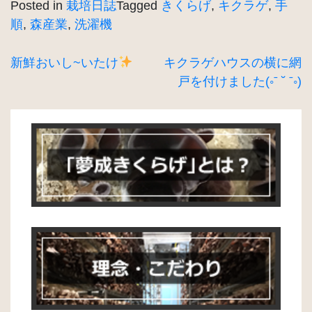
Posted in
栽培日誌
Tagged
きくらげ
,
キクラゲ
,
手
順
,
森産業
,
洗濯機
投
新鮮おいし~いたけ
キクラゲハウスの横に網
戸を付けました(◦ˉ ˘ ˉ◦)
稿
ナ
ビ
ゲ
ー
シ
ョ