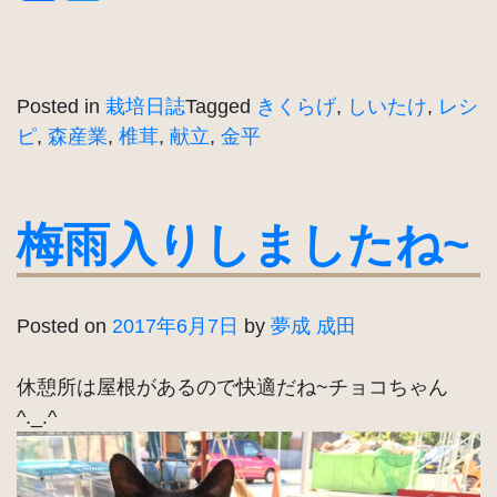
Posted in
栽培日誌
Tagged
きくらげ
,
しいたけ
,
レシ
ピ
,
森産業
,
椎茸
,
献立
,
金平
梅雨入りしましたね~
Posted on
2017年6月7日
by
夢成 成田
休憩所は屋根があるので快適だね~チョコちゃん
^._.^