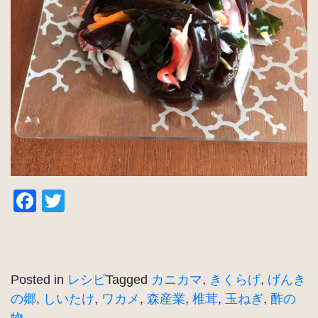
Facebook
Twitter
Posted in
レシピ
Tagged
カニカマ
,
きくらげ
,
げんき
の郷
,
しいたけ
,
ワカメ
,
森産業
,
椎茸
,
玉ねぎ
,
酢の
物