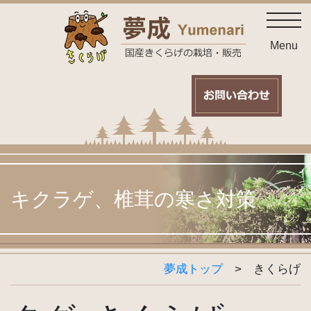
Skip
toggl
to
content
Menu
キクラゲ、椎茸の寒さ対策
夢成トップ
>
きくらげ