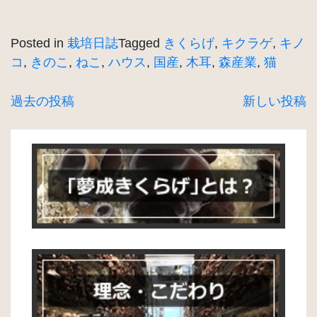
Posted in
栽培日誌
Tagged
きくらげ
,
キクラゲ
,
キノ
コ
,
きのこ
,
ねこ
,
ハウス
,
国産
,
木耳
,
森産業
,
猫
投
過去の投稿
新しい投稿
稿
ナ
ビ
ゲ
ー
シ