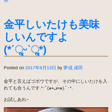
金平しいたけも美味
しいんですよ
(*ˊૢᵕˋૢ*)
Posted on
2017年6月13日
by
夢成 成田
金平と言えばゴボウですが、その中にしいたけを入
れても合うんです.*･ﾟ(๑•̀ڡ•́๑).ﾟ･*.
お試しあれ~