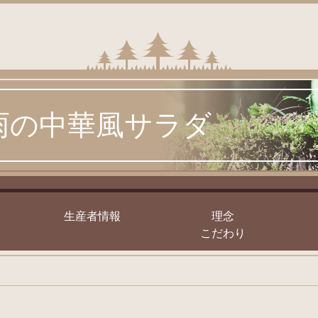
雨の中華風サラダ
｣
生産者情報
理念
こだわり