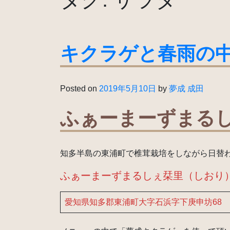
キクラゲと春雨の
Posted on
2019年5月10日
by
夢成 成田
ふぁーまーずまる
知多半島の東浦町で椎茸栽培をしながら日替
ふぁーまーずまるしぇ栞里（しおり
愛知県知多郡東浦町大字石浜字下庚申坊68