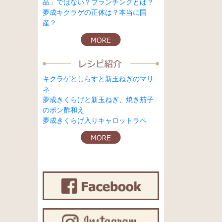
品」ではない？ブランチングとは？
夢成キクラゲの正体は？本当に国
産？
キクラゲとしらすと新玉ねぎのマリ
ネ
夢成きくらげと新玉ねぎ、焼き茄子
のポン酢和え
夢成きくらげ入りキャロットラペ