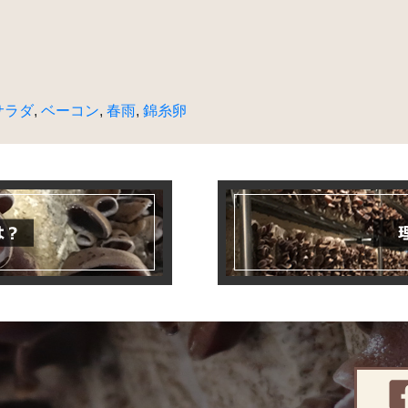
サラダ
,
ベーコン
,
春雨
,
錦糸卵