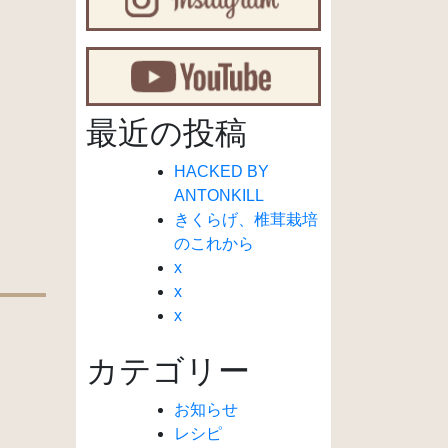
最近の投稿
HACKED BY
ANTONKILL
きくらげ、椎茸栽培
のこれから
x
x
x
カテゴリー
お知らせ
レシピ