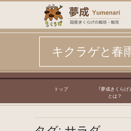
Skip
to
content
キクラゲと春
トップ
｢夢成きくらげ
とは？
タグ:
サラダ