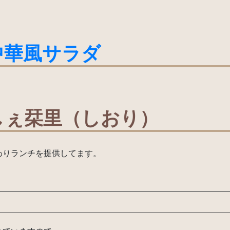
中華風サラダ
しぇ栞里（しおり）
わりランチを提供してます。
）