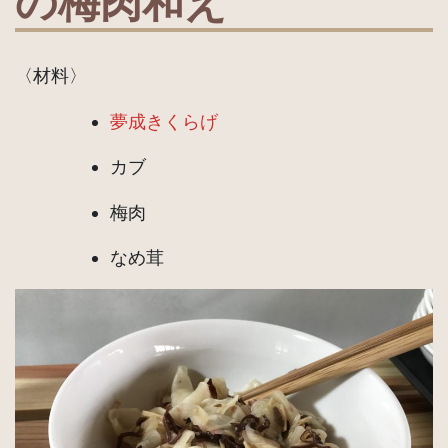
の梅肉和え
〈材料〉
夢成きくらげ
カブ
梅肉
なめ茸