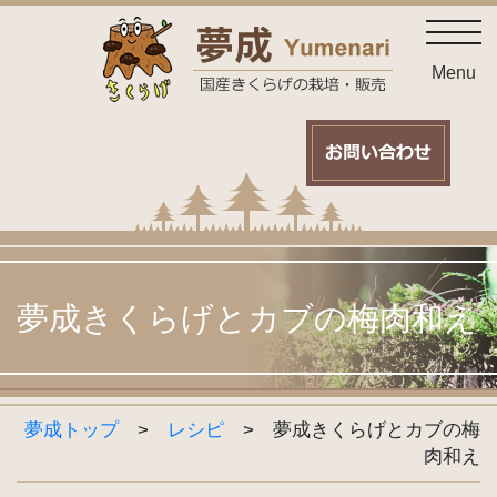
Skip
toggl
to
content
Menu
夢成きくらげとカブの梅肉和え
夢成トップ
>
レシピ
>
夢成きくらげとカブの梅
肉和え