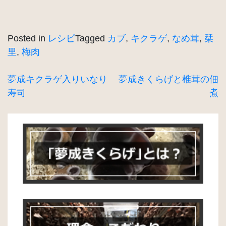
Posted in
レシピ
Tagged
カブ
,
キクラゲ
,
なめ茸
,
栞
里
,
梅肉
投
夢成キクラゲ入りいなり
夢成きくらげと椎茸の佃
寿司
煮
稿
ナ
ビ
ゲ
ー
シ