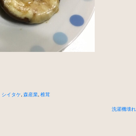
,
シイタケ
,
森産業
,
椎茸
洗濯機壊れ