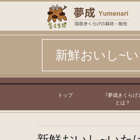
Skip
to
content
新鮮おいし~
トップ
｢夢成きくらげ
とは？
新鮮おいし~いた