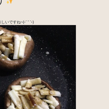
ね~(◦ˉ ˘ ˉ◦)