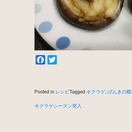
Facebook
Twitter
Posted in
レシピ
Tagged
キクラゲ
,
げんきの郷
投
キクラゲシーズン突入
稿
ナ