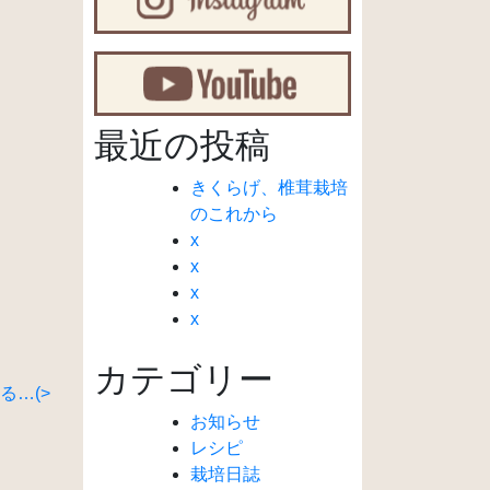
最近の投稿
きくらげ、椎茸栽培
のこれから
x
x
x
x
カテゴリー
る…(>
お知らせ
レシピ
栽培日誌