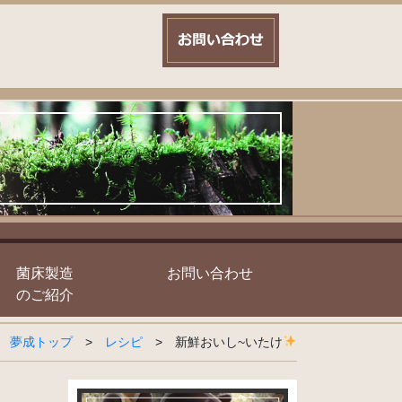
菌床製造
お問い合わせ
のご紹介
夢成トップ
>
レシピ
>
新鮮おいし~いたけ