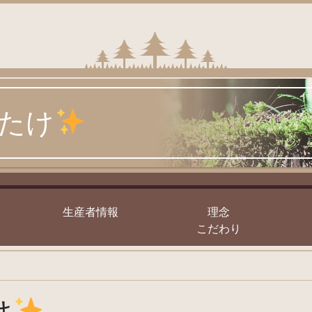
いたけ
｣
生産者情報
理念
こだわり
け