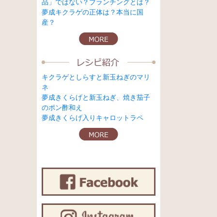
品」ではない？ブランチングとは？
夢成キクラゲの正体は？本当に国
産？
キクラゲとしらすと新玉ねぎのマリ
ネ
夢成きくらげと新玉ねぎ、焼き茄子
のポン酢和え
夢成きくらげ入りキャロットラペ