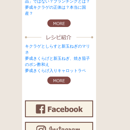
品」ではない？ブランチングとは？
夢成キクラゲの正体は？本当に国
産？
キクラゲとしらすと新玉ねぎのマリ
ネ
夢成きくらげと新玉ねぎ、焼き茄子
のポン酢和え
夢成きくらげ入りキャロットラペ