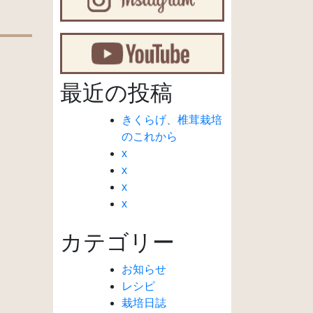
最近の投稿
きくらげ、椎茸栽培
のこれから
x
x
x
x
カテゴリー
お知らせ
レシピ
栽培日誌