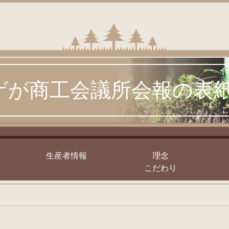
ゲが商工会議所会報の表
｣
生産者情報
理念
こだわり