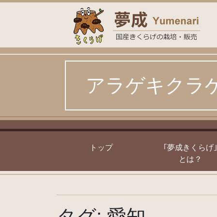
Skip
to
content
アラゲキクラ
トップ
｢夢成きくらげ
とは？
タグ:
愛知